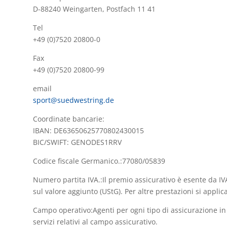
D-88240 Weingarten
,
Postfach 11 41
Tel
+49 (0)7520 20800-0
Fax
+49 (0)7520 20800-99
email
sport@suedwestring.de
Coordinate bancarie:
IBAN: DE63650625770802430015
BIC/SWIFT: GENODES1RRV
Codice fiscale Germanico.:77080/05839
Numero partita IVA.:Il premio assicurativo è esente da IV
sul valore aggiunto (UStG). Per altre prestazioni si applic
Campo operativo:Agenti per ogni tipo di assicurazione in q
servizi relativi al campo assicurativo.