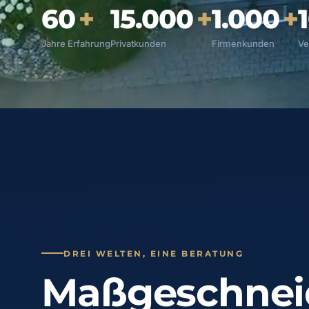
60
+
15.000
+
1.000
+
Jahre Erfahrung
Privatkunden
Firmenkunden
Ve
DREI WELTEN, EINE BERATUNG
Maßgeschnei