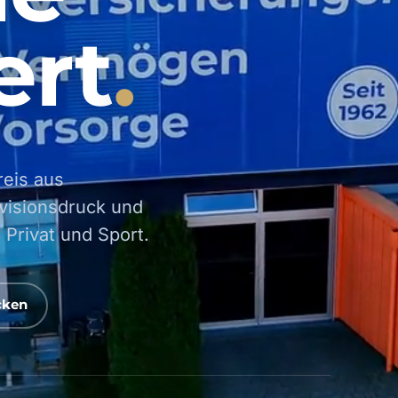
ert
reis aus
visionsdruck und
 Privat und Sport.
cken