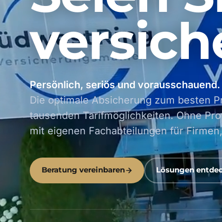
versich
Persönlich, seriös und vorausschauend.
Die optimale Absicherung zum besten P
tausenden Tarifmöglichkeiten. Ohne Pro
mit eigenen Fachabteilungen für Firmen,
Beratung vereinbaren
Lösungen entde