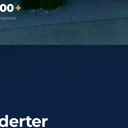
100
+
rsicherer
derter